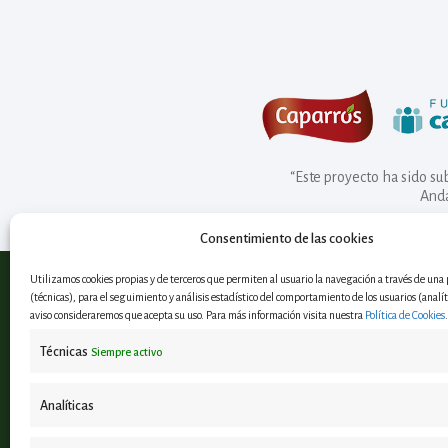
“Este proyecto ha sido s
Anda
Consentimiento de las cookies
Utilizamos cookies propias y de terceros que permiten al usuario la navegación a través de un
(técnicas), para el seguimiento y análisis estadístico del comportamiento de los usuarios (analíti
aviso consideraremos que acepta su uso. Para más información visita nuestra
Política de Cookies
.
Observatorio Andaluz en
Técnicas
Siempre activo
Economía Circular
Analíticas
¿Hablamos?