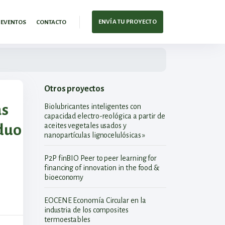
ENVÍA TU PROYECTO
EVENTOS
CONTACTO
Otros proyectos
as
Biolubricantes inteligentes con
capacidad electro-reológica a partir de
iduo
aceites vegetales usados y
nanopartículas lignocelulósicas »
P2P finBIO Peer to peer learning for
financing of innovation in the food &
bioeconomy
EOCENE Economía Circular en la
industria de los composites
termoestables