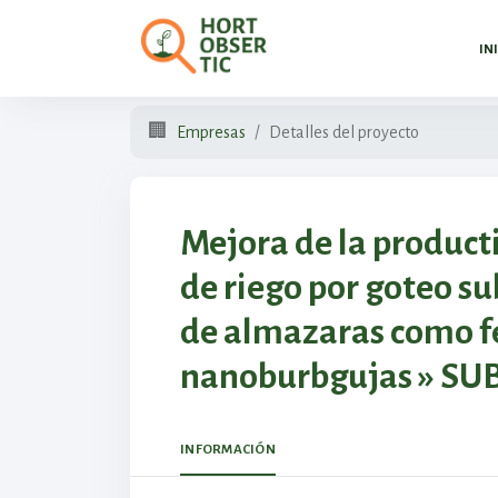
IN
🏢
Empresas
Detalles del proyecto
Mejora de la product
de riego por goteo s
de almazaras como fe
nanoburbgujas » S
INFORMACIÓN