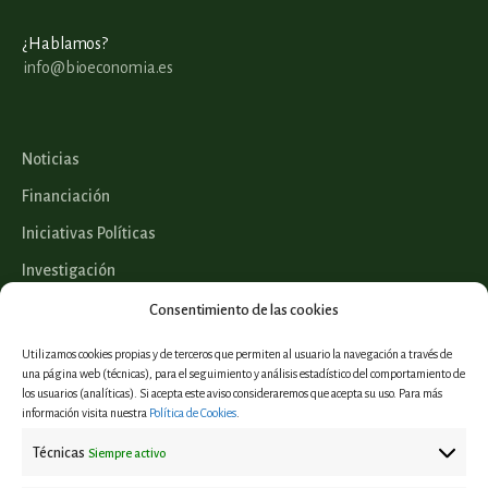
¿Hablamos?
info@bioeconomia.es
Noticias
Financiación
Iniciativas Políticas
Investigación
Legislación
Consentimiento de las cookies
Utilizamos cookies propias y de terceros que permiten al usuario la navegación a través de
una página web (técnicas), para el seguimiento y análisis estadístico del comportamiento de
los usuarios (analíticas). Si acepta este aviso consideraremos que acepta su uso. Para más
Proyectos
información visita nuestra
Política de Cookies
.
Informes y estudios
Técnicas
Siempre activo
Casos de éxito