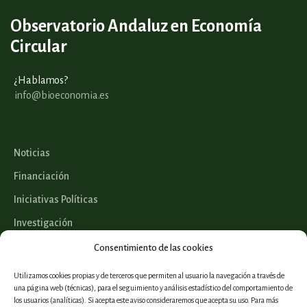
Observatorio Andaluz en Economía
Circular
¿Hablamos?
info@bioeconomia.es
Noticias
Financiación
Iniciativas Políticas
Investigación
Legislación
Consentimiento de las cookies
Utilizamos cookies propias y de terceros que permiten al usuario la navegación a través de
una página web (técnicas), para el seguimiento y análisis estadístico del comportamiento de
los usuarios (analíticas). Si acepta este aviso consideraremos que acepta su uso. Para más
Proyectos