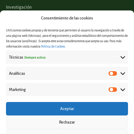
Investigación
Legislación
Consentimiento de las cookies
Utilizamos cookies propias y de terceros que permiten al usuario la navegación a través de
una página web (técnicas), para el seguimiento y análisis estadístico del comportamiento de
los usuarios (analíticas). Si acepta este aviso consideraremos que acepta su uso. Para más
Proyectos
información visita nuestra
Política de Cookies
.
Informes y estudios
Técnicas
Siempre activo
Casos de éxito
Eventos
Analíticas
Marketing
Aviso Legal
Política de privacidad
Aceptar
Política de Cookies
Rechazar
Contacto