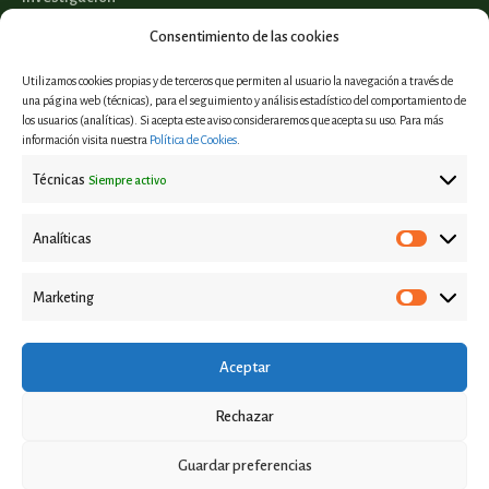
Legislación
Consentimiento de las cookies
Utilizamos cookies propias y de terceros que permiten al usuario la navegación a través de
una página web (técnicas), para el seguimiento y análisis estadístico del comportamiento de
los usuarios (analíticas). Si acepta este aviso consideraremos que acepta su uso. Para más
Proyectos
información visita nuestra
Política de Cookies
.
Informes y estudios
Técnicas
Siempre activo
Casos de éxito
Eventos
Analíticas
Marketing
Aviso Legal
Política de privacidad
Aceptar
Política de Cookies
Rechazar
Contacto
Guardar preferencias