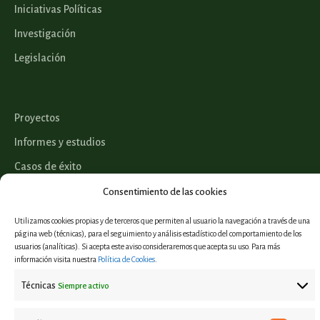
Iniciativas Políticas
Investigación
Legislación
Proyectos
Informes y estudios
Casos de éxito
Eventos
Consentimiento de las cookies
Utilizamos cookies propias y de terceros que permiten al usuario la navegación a través de una
página web (técnicas), para el seguimiento y análisis estadístico del comportamiento de los
usuarios (analíticas). Si acepta este aviso consideraremos que acepta su uso. Para más
Aviso Legal
información visita nuestra
Política de Cookies
.
Política de privacidad
Técnicas
Siempre activo
Política de Cookies