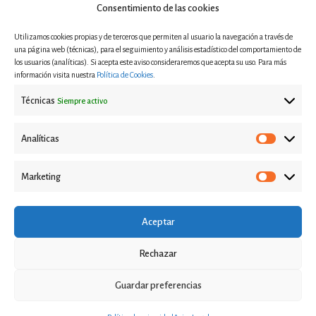
Legislación
Consentimiento de las cookies
Utilizamos cookies propias y de terceros que permiten al usuario la navegación a través de
una página web (técnicas), para el seguimiento y análisis estadístico del comportamiento de
los usuarios (analíticas). Si acepta este aviso consideraremos que acepta su uso. Para más
Proyectos
información visita nuestra
Política de Cookies
.
Informes y estudios
Técnicas
Siempre activo
Casos de éxito
Eventos
Analíticas
Marketing
Aviso Legal
Política de privacidad
Aceptar
Política de Cookies
Rechazar
Contacto
Guardar preferencias