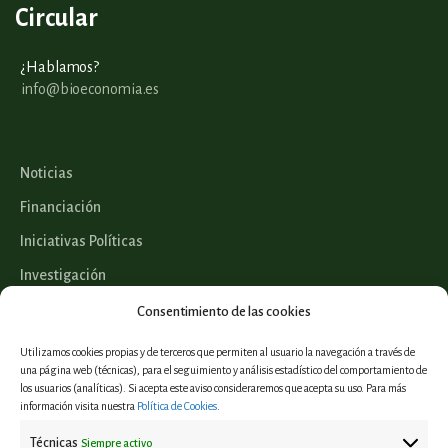
Circular
¿Hablamos?
info@bioeconomia.es
Noticias
Financiación
Iniciativas Políticas
Investigación
Legislación
Consentimiento de las cookies
Utilizamos cookies propias y de terceros que permiten al usuario la navegación a través de
una página web (técnicas), para el seguimiento y análisis estadístico del comportamiento de
los usuarios (analíticas). Si acepta este aviso consideraremos que acepta su uso. Para más
Proyectos
información visita nuestra
Política de Cookies
.
Informes y estudios
Técnicas
Siempre activo