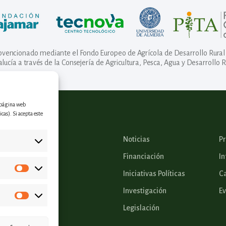
ubvencionado mediante el Fondo Europeo de Agrícola de Desarrollo Rural 
lucía a través de la Consejería de Agricultura, Pesca, Agua y Desarrollo R
a página web
cas). Si acepta este
Noticias
P
Financiación
In
Iniciativas Políticas
Ca
Investigación
E
Legislación