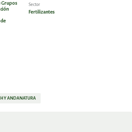
e Grupos
Sector
ación
Fertilizantes
 de
CH Y ANDANATURA