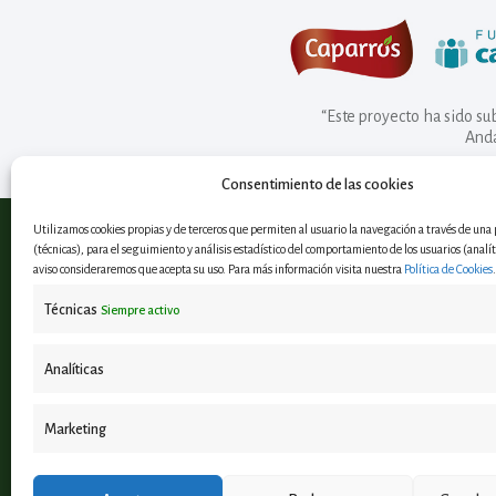
“Este proyecto ha sido s
Anda
Consentimiento de las cookies
Utilizamos cookies propias y de terceros que permiten al usuario la navegación a través de un
(técnicas), para el seguimiento y análisis estadístico del comportamiento de los usuarios (analíti
aviso consideraremos que acepta su uso. Para más información visita nuestra
Política de Cookies
.
Observatorio Andaluz en
Técnicas
Siempre activo
Economía Circular
Analíticas
¿Hablamos?
info@bioeconomia.es
Marketing