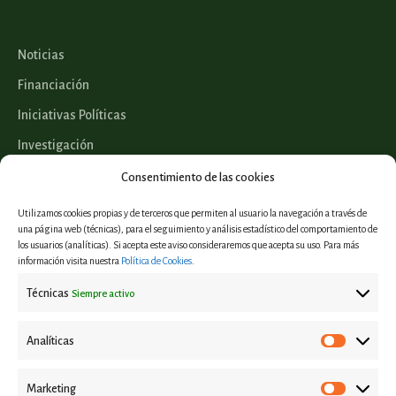
Noticias
Financiación
Iniciativas Políticas
Investigación
Legislación
Consentimiento de las cookies
Utilizamos cookies propias y de terceros que permiten al usuario la navegación a través de
una página web (técnicas), para el seguimiento y análisis estadístico del comportamiento de
los usuarios (analíticas). Si acepta este aviso consideraremos que acepta su uso. Para más
Proyectos
información visita nuestra
Política de Cookies
.
Informes y estudios
Técnicas
Siempre activo
Casos de éxito
Eventos
Analíticas
Marketing