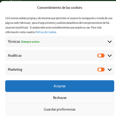
Consentimiento de las cookies
Informes y estudios
Casos de éxito
Utilizamos cookies propias y de terceros que permiten al usuario la navegación a través de una
página web (técnicas), para el seguimiento y análisis estadístico del comportamiento de los
Eventos
usuarios (analíticas). Si acepta este aviso consideraremos que acepta su uso. Para más
información visita nuestra
Política de Cookies
.
Técnicas
Siempre activo
Aviso Legal
Analíticas
Política de privacidad
Política de Cookies
Marketing
Contacto
Aceptar
2023 © Todos los derechos reservados.
Rechazar
Guardar preferencias