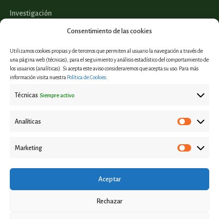
Investigación
Legislación
Consentimiento de las cookies
Utilizamos cookies propias y de terceros que permiten al usuario la navegación a través de
una página web (técnicas), para el seguimiento y análisis estadístico del comportamiento de
los usuarios (analíticas). Si acepta este aviso consideraremos que acepta su uso. Para más
Proyectos
información visita nuestra
Política de Cookies
.
Informes y estudios
Técnicas
Siempre activo
Casos de éxito
Eventos
Analíticas
Marketing
Aviso Legal
Política de privacidad
Aceptar
Política de Cookies
Rechazar
Contacto