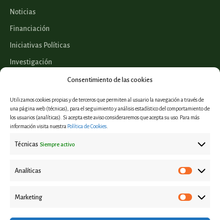
Noticias
Financiación
Iniciativas Políticas
Investigación
Legislación
Consentimiento de las cookies
Utilizamos cookies propias y de terceros que permiten al usuario la navegación a través de
una página web (técnicas), para el seguimiento y análisis estadístico del comportamiento de
los usuarios (analíticas). Si acepta este aviso consideraremos que acepta su uso. Para más
Proyectos
información visita nuestra
Política de Cookies
.
Informes y estudios
Técnicas
Siempre activo
Casos de éxito
Eventos
Analíticas
Marketing
Aviso Legal