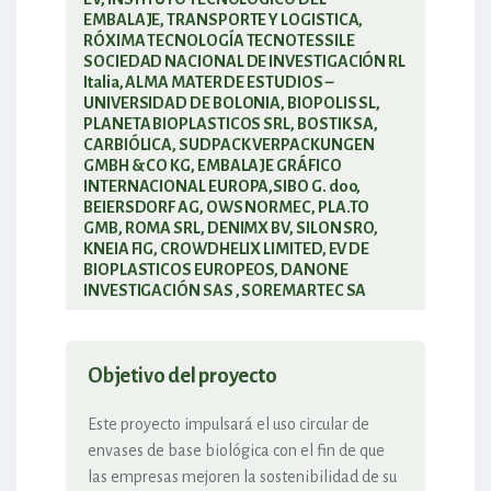
EMBALAJE, TRANSPORTE Y LOGISTICA,
RÓXIMA TECNOLOGÍA TECNOTESSILE
SOCIEDAD NACIONAL DE INVESTIGACIÓN RL
Italia, ALMA MATER DE ESTUDIOS –
UNIVERSIDAD DE BOLONIA, BIOPOLIS SL,
PLANETA BIOPLASTICOS SRL, BOSTIK SA,
CARBIÓLICA, SUDPACK VERPACKUNGEN
GMBH & CO KG, EMBALAJE GRÁFICO
INTERNACIONAL EUROPA,SIBO G. doo,
BEIERSDORF AG, OWS NORMEC, PLA.TO
GMB, ROMA SRL, DENIMX BV, SILON SRO,
KNEIA FIG, CROWDHELIX LIMITED, EV DE
BIOPLASTICOS EUROPEOS, DANONE
INVESTIGACIÓN SAS , SOREMARTEC SA
Objetivo del proyecto
Este proyecto impulsará el uso circular de
envases de base biológica con el fin de que
las empresas mejoren la sostenibilidad de su