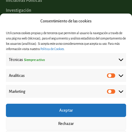
Iniciativas Políticas
Investigación
Legislación
Consentimiento de las cookies
Utilizamos cookies propias y de terceros que permiten al usuario la navegación a través de
una página web (técnicas), para el seguimiento y análisis estadístico del comportamiento de
los usuarios (analíticas). Si acepta este aviso consideraremos que acepta su uso. Para más
Proyectos
información visita nuestra
Política de Cookies
.
Informes y estudios
Técnicas
Siempre activo
Casos de éxito
Eventos
Analíticas
Marketing
Aviso Legal
Política de privacidad
Aceptar
Política de Cookies
Rechazar
Contacto