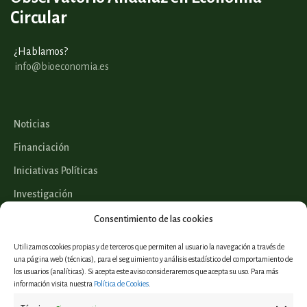
Circular
¿Hablamos?
info@bioeconomia.es
Noticias
Financiación
Iniciativas Políticas
Investigación
Legislación
Consentimiento de las cookies
Utilizamos cookies propias y de terceros que permiten al usuario la navegación a través de
una página web (técnicas), para el seguimiento y análisis estadístico del comportamiento de
los usuarios (analíticas). Si acepta este aviso consideraremos que acepta su uso. Para más
Proyectos
información visita nuestra
Política de Cookies
.
Informes y estudios