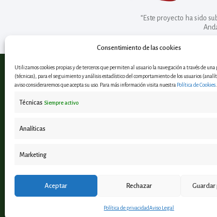
“Este proyecto ha sido s
Anda
Consentimiento de las cookies
Utilizamos cookies propias y de terceros que permiten al usuario la navegación a través de un
(técnicas), para el seguimiento y análisis estadístico del comportamiento de los usuarios (analíti
aviso consideraremos que acepta su uso. Para más información visita nuestra
Política de Cookies
.
Observatorio Andaluz en
Técnicas
Siempre activo
Economía Circular
Analíticas
¿Hablamos?
info@bioeconomia.es
Marketing
Aceptar
Rechazar
Guardar 
Política de privacidad
Aviso Legal