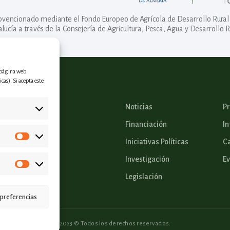
ubvencionado mediante el Fondo Europeo de Agrícola de Desarrollo Rural 
lucía a través de la Consejería de Agricultura, Pesca, Agua y Desarrollo R
a página web
cas). Si acepta este
Noticias
P
Financiación
In
Iniciativas Políticas
Ca
Investigación
E
Legislación
preferencias
2023 © Todos los derechos reservados.